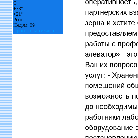
оперативность,
C
+
33°
партнёрских вз
+
21°
Рені
зерна и хотите
Неділя, 09
Прогноз на тиждень
предоставляемы
работы с проф
элеватор» - эт
Ваших вопросо
услуг: - Хране
помещений общ
возможность по
до необходимых
работники лабо
оборудование 
постановлению