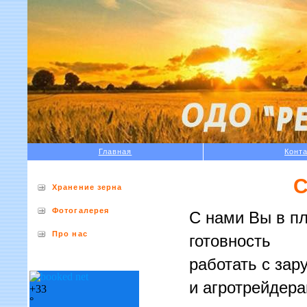
Главная
Конт
С
Хранение зерна
Фотогалерея
С нами Вы в пл
Про нас
готовность
работать с за
и агротрейдера
+
33
°