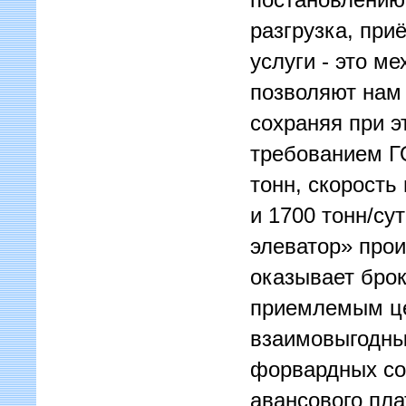
разгрузка, при
услуги - это м
позволяют нам 
сохраняя при э
требованием ГО
тонн, скорость
и 1700 тонн/су
элеватор» прои
оказывает бро
приемлемым це
взаимовыгодны
форвардных со
авансового пла