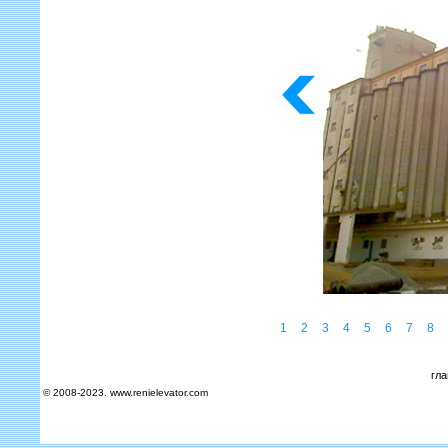
1
2
3
4
5
6
7
8
гл
© 2008-2023. www.renielevator.com